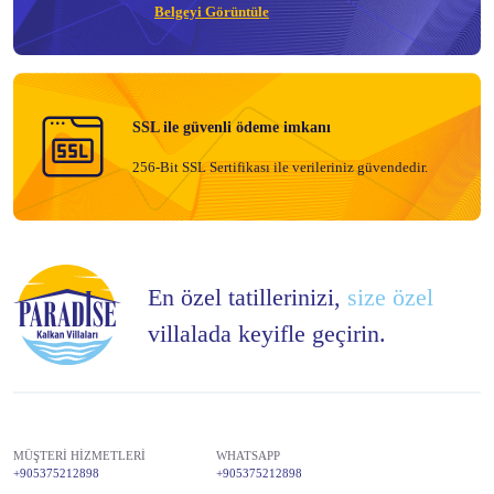
Belgeyi Görüntüle
SSL ile güvenli ödeme imkanı
256-Bit SSL Sertifikası ile verileriniz güvendedir.
En özel tatillerinizi,
size özel
villalada keyifle geçirin.
MÜŞTERİ HİZMETLERİ
WHATSAPP
+905375212898
+905375212898