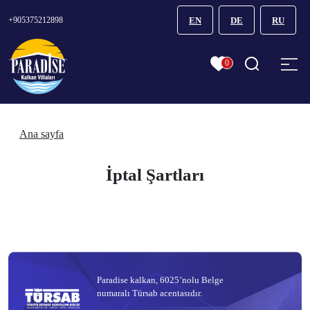
+905375212898
EN
DE
RU
0
Ana sayfa
İptal Şartları
Paradise kalkan, 6025’nolu Belge
numaralı Türsab acentasıdır.