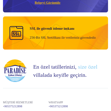
Belgeyi Görüntüle
SSL ile güvenli ödeme imkanı
256-Bit SSL Sertifikası ile verileriniz güvendedir.
En özel tatillerinizi,
size özel
villalada keyifle geçirin.
MÜŞTERİ HİZMETLERİ
WHATSAPP
+905375212898
+905375212898