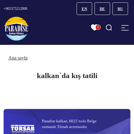
+905375212898
EN
DE
RU
0
Ana sayfa
kalkan`da kış tatili
Paradise kalkan, 6025’nolu Belge
numaralı Türsab acentasıdır.