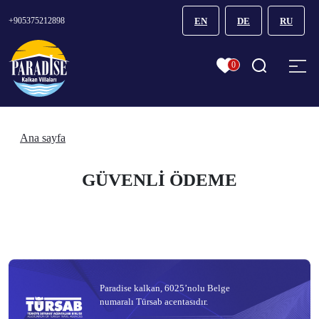
+905375212898
EN
DE
RU
0
Ana sayfa
GÜVENLİ ÖDEME
Paradise kalkan, 6025’nolu Belge
numaralı Türsab acentasıdır.