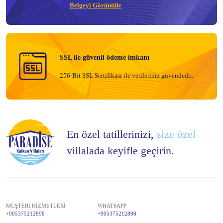
Belgeyi Görüntüle
SSL ile güvenli ödeme imkanı
256-Bit SSL Sertifikası ile verileriniz güvendedir.
En özel tatillerinizi,
size özel
villalada keyifle geçirin.
MÜŞTERİ HİZMETLERİ
WHATSAPP
+905375212898
+905375212898