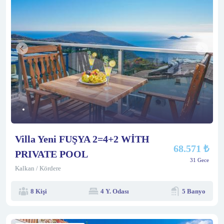
Villa Yeni FUŞYA 2=4+2 WİTH
68.571 ₺
PRIVATE POOL
31 Gece
Kalkan / Kördere
8 Kişi
4 Y. Odası
5 Banyo