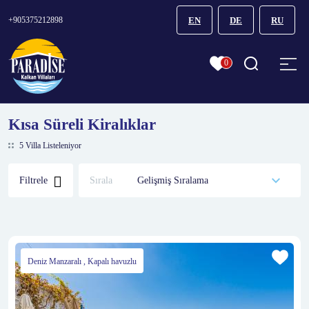
+905375212898
EN
DE
RU
0
Kısa Süreli Kiralıklar
5
Villa Listeleniyor
Filtrele
Sırala
Deniz Manzaralı , Kapalı havuzlu