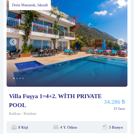
Deniz Manzaralı, Jakuzili
Villa Fuşya 1=4+2. WİTH PRIVATE
34.286 ₺
POOL
31 Gece
Kalkan / Kördere
8 Kişi
4 Y. Odası
5 Banyo