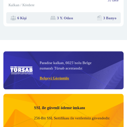
31 Gece
Kalkan / Kördere
6 Kişi
3 Y. Odası
3 Banyo
Paradise kalkan, 6025’nolu Belge
numaralı Türsab acentasıdır.
Belgeyi Görüntüle
SSL ile güvenli ödeme imkanı
256-Bit SSL Sertifikası ile verileriniz güvendedir.