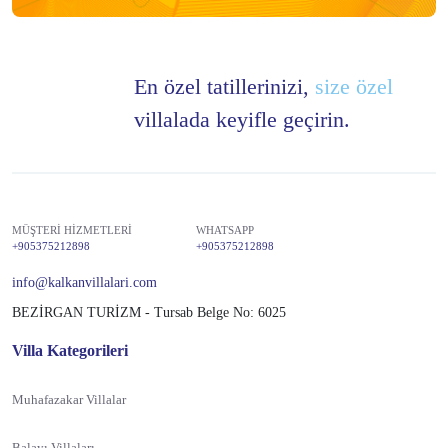
En özel tatillerinizi,
size özel
villalada keyifle geçirin.
MÜŞTERİ HİZMETLERİ
WHATSAPP
+905375212898
+905375212898
info@kalkanvillalari.com
BEZİRGAN TURİZM - Tursab Belge No: 6025
Villa Kategorileri
Muhafazakar Villalar
Balayı Villaları