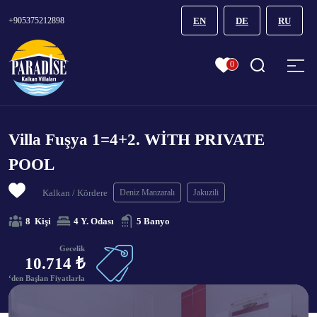
+905375212898
EN
DE
RU
0
Villa Fuşya 1=4+2. WİTH PRIVATE
POOL
Kalkan / Kördere
Deniz Manzaralı
Jakuzili
8 Kişi
4 Y. Odası
5 Banyo
Gecelik
10.714 ₺
‘den Başlan Fiyatlarla