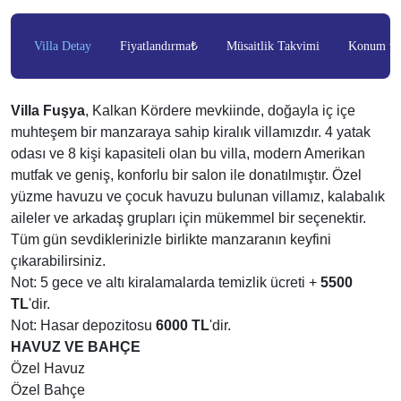
Villa Detay
Fiyatlandırma₺
Müsaitlik Takvimi
Konum ve 
Villa Fuşya
, Kalkan Kördere mevkiinde, doğayla iç içe
muhteşem bir manzaraya sahip kiralık villamızdır. 4 yatak
odası ve 8 kişi kapasiteli olan bu villa, modern Amerikan
mutfak ve geniş, konforlu bir salon ile donatılmıştır. Özel
yüzme havuzu ve çocuk havuzu bulunan villamız, kalabalık
aileler ve arkadaş grupları için mükemmel bir seçenektir.
Tüm gün sevdiklerinizle birlikte manzaranın keyfini
çıkarabilirsiniz.
Not: 5 gece ve altı kiralamalarda temizlik ücreti +
5500
TL
'dir.
Not: Hasar depozitosu
6000 TL
'dir.
HAVUZ VE BAHÇE
Özel Havuz
Özel Bahçe