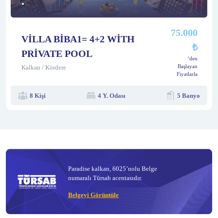
75.000
VİLLA BİBA1= 4+2 WİTH
₺
PRİVATE POOL
‘den
Başlayan
Kalkan / Kördere
Fiyatlarla
8 Kişi
4 Y. Odası
5 Banyo
Paradise kalkan, 6025’nolu Belge
numaralı Türsab acentasıdır.
Belgeyi Görüntüle