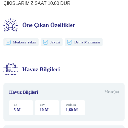
ÇIKIŞLARIMIZ SAAT 10.00 DUR
Öne Çıkan Özellikler
Merkeze Yakın
Jakuzi
Deniz Manzarası
Havuz Bilgileri
Metre(m)
Havuz Bilgileri
En
Boy
Derinlik
5 M
10 M
1,60 M