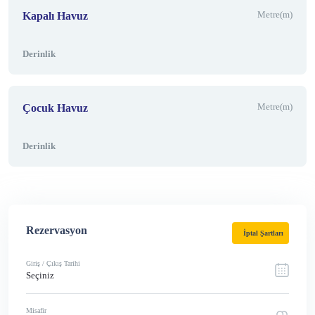
Metre(m)
Kapalı Havuz
Derinlik
Metre(m)
Çocuk Havuz
Derinlik
Rezervasyon
İptal Şartları
Giriş / Çıkış Tarihi
Seçiniz
Misafir