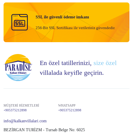
SSL ile güvenli ödeme imkanı
256-Bit SSL Sertifikası ile verileriniz güvendedir.
En özel tatillerinizi,
size özel
villalada keyifle geçirin.
MÜŞTERİ HİZMETLERİ
WHATSAPP
+905375212898
+905375212898
info@kalkanvillalari.com
BEZİRGAN TURİZM - Tursab Belge No: 6025